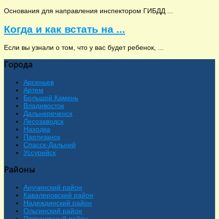
Основания для направления инспектором ГИБДД ...
Когда и как встать на ...
Если вы узнали о том, что у вас будет ребенок, ...
Города
Арсеньев
Артем
Большой Камень
Владивосток
Дальнереченск
Лесозаводск
Находка
Партизанск
Спасск-Дальний
Уссурийск
Районы
Анучинский район
Кавалеровский район
Надеждинский район
Ольгинский район
Пограничный район