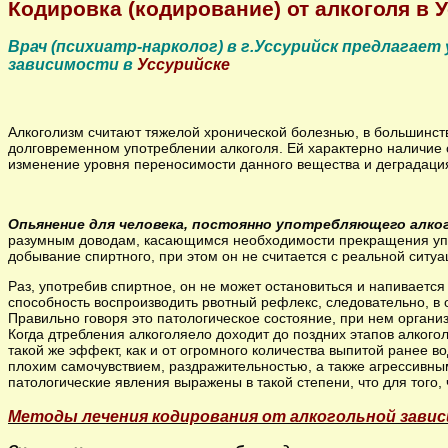
Кодировка (кодирование) от алкоголя в 
Врач (психиатр-нарколог) в г.Уссурийск предлагае
зависимости в
Уссурийске
Алкоголизм считают тяжелой хронической болезнью, в большинст
долговременном употреблении алкоголя. Ей характерно наличие 
изменение уровня переносимости данного вещества и деградация 
Опьянение для человека, постоянно употребляющего алко
разумным доводам, касающимся необходимости прекращения упот
добывание спиртного, при этом он не считается с реальной ситуа
Раз, употребив спиртное, он не может остановиться и напивается
способность воспроизводить рвотный рефлекс, следовательно, в
Правильно говоря это патологическое состояние, при нем орган
Когда дтребления алкоголяело доходит до поздних этапов алкого
такой же эффект, как и от огромного количества выпитой ранее 
плохим самочувствием, раздражительностью, а также агрессивны
патологические явления выражены в такой степени, что для того
Методы лечения кодирования от алкогольной завис