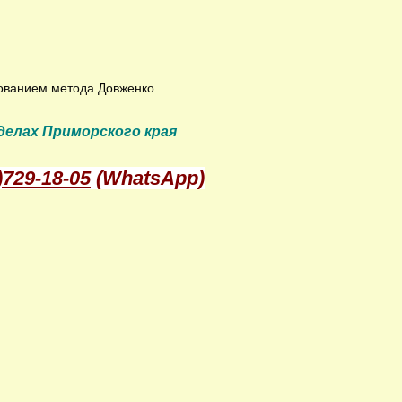
зованием метода Довженко
делах Приморского края
)729-18-05
(WhatsAp
p)