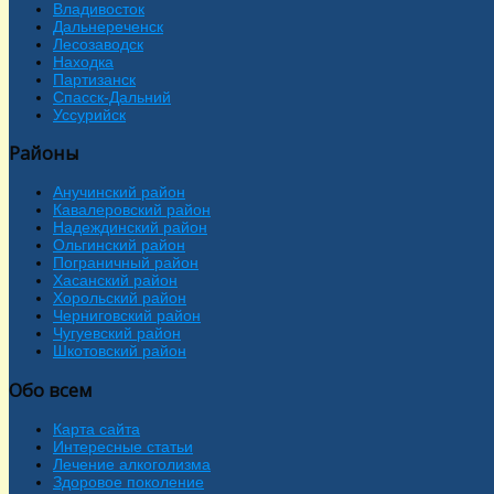
Владивосток
Дальнереченск
Лесозаводск
Находка
Партизанск
Спасск-Дальний
Уссурийск
Районы
Анучинский район
Кавалеровский район
Надеждинский район
Ольгинский район
Пограничный район
Хасанский район
Хорольский район
Черниговский район
Чугуевский район
Шкотовский район
Обо всем
Карта сайта
Интересные статьи
Лечение алкоголизма
Здоровое поколение