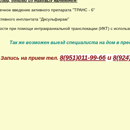
изма, одними из таковых явлюются:
ечное введение активного препарата "ТРАНС - 6"
тивного инплантата "Дисульфирам"
мости при помощи интракраниальной транслокации (ИКТ) с исполь
Так же возможен выезд специалиста на дом в пре
8(951)011-99-66
и
8(924
Запись на прием т
ел.