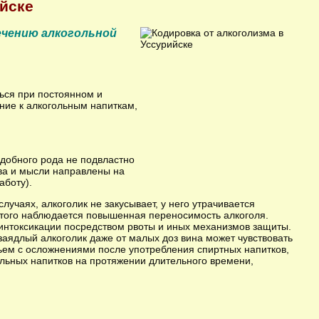
ийске
лечению алкогольной
ься при постоянном и
ние к алкогольным напиткам,
добного рода не подвластно
ва и мысли направлены на
аботу).
лучаях, алкоголик не закусывает, у него утрачивается
 этого наблюдается повышенная переносимость алкоголя.
 интоксикации посредством рвоты и иных механизмов защиты.
заядлый алкоголик даже от малых доз вина может чувствовать
льем с осложнениями после употребления спиртных напитков,
ольных напитков на протяжении длительного времени,