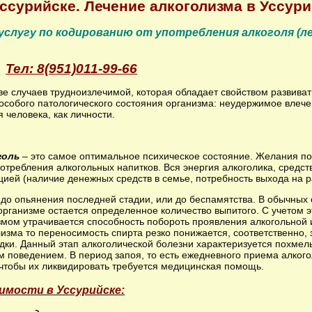
Уссурийске. Лечение алкоголизма в Уссур
т услугу по кодированию от употребления алкоголя (
Тел: 8(951)011-99-66
ве случаев трудноизлечимой, которая обладает свойством развиват
особого патологического состояния организма: неудержимое влече
человека, как личности.
голь
– это самое оптимальное психическое состояние. Желания по
ребления алкогольных напитков. Вся энергия алкоголика, средст
цией (наличие денежных средств в семье, потребность выхода на р
 до опьянения последней стадии, или до беспамятства. В обычных с
 организме остается определенное количество выпитого. С учетом
измом утрачивается способность побороть проявления алкогольной
лизма то переносимость спирта резко понижается, соответственно, 
водки. Данный этап алкоголической болезни характеризуется похме
м поведением. В период запоя, то есть ежедневного приема алког
, чтобы их ликвидировать требуется медицинская помощь.
имости в Уссурийске: