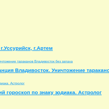
г.Уссурийск, г.Артем
анция Владивосток. Уничтожение таракано
й гороскоп по знаку зодиака. Астролог